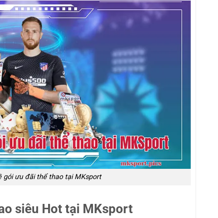
ề gói ưu đãi thể thao tại MKsport
o siêu Hot tại MKsport