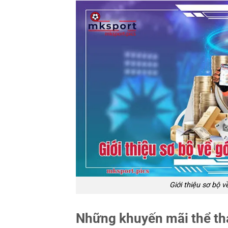
Giới thiệu sơ bộ v
Những khuyến mãi thể tha