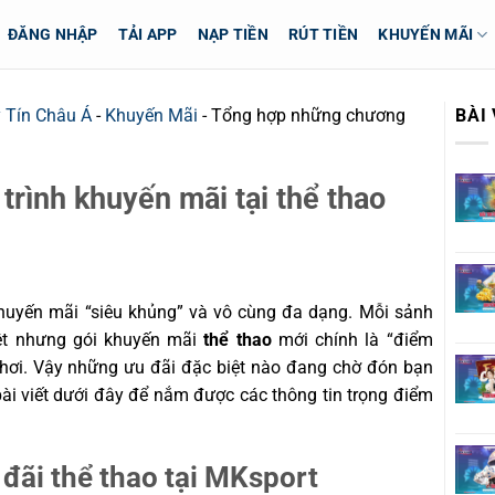
ĐĂNG NHẬP
TẢI APP
NẠP TIỀN
RÚT TIỀN
KHUYẾN MÃI
 Tín Châu Á
-
Khuyến Mãi
-
Tổng hợp những chương
BÀI 
rình khuyến mãi tại thể thao
khuyến mãi “siêu khủng” và vô cùng đa dạng. Mỗi sảnh
ệt nhưng gói khuyến mãi
thể thao
mới chính là “điểm
chơi. Vậy những ưu đãi đặc biệt nào đang chờ đón bạn
bài viết dưới đây để nắm được các thông tin trọng điểm
u đãi thể thao tại MKsport