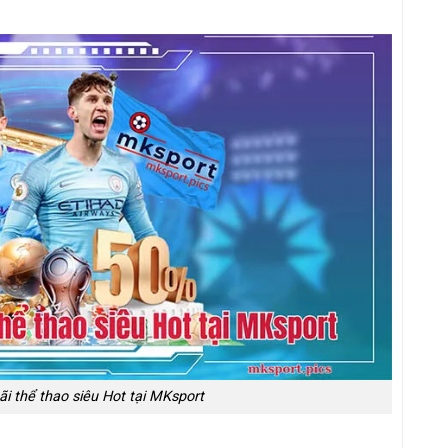
 thể thao siêu Hot tại MKsport