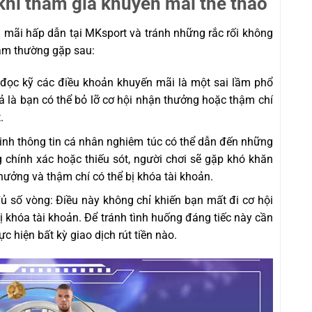
khi tham gia khuyến mãi thể thao
 mãi hấp dẫn tại MKsport và tránh những rắc rối không
lầm thường gặp sau:
 đọc kỹ các điều khoản khuyến mãi là một sai lầm phổ
 là bạn có thể bỏ lỡ cơ hội nhận thưởng hoặc thậm chí
.
inh thông tin cá nhân nghiêm túc có thể dẫn đến những
g chính xác hoặc thiếu sót, người chơi sẽ gặp khó khăn
 thưởng và thậm chí có thể bị khóa tài khoản.
đủ số vòng: Điều này không chỉ khiến bạn mất đi cơ hội
 khóa tài khoản. Để tránh tình huống đáng tiếc này cần
ực hiện bất kỳ giao dịch rút tiền nào.