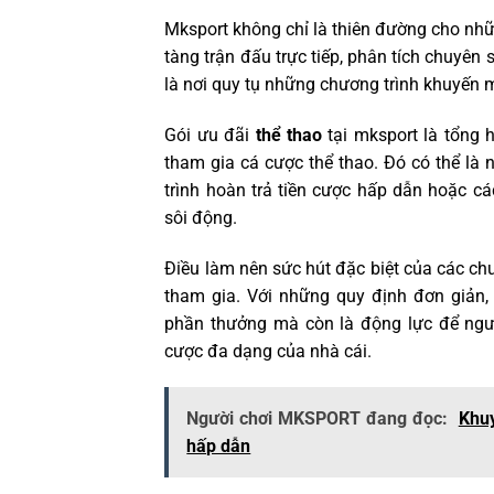
Mksport không chỉ là thiên đường cho nh
tàng trận đấu trực tiếp, phân tích chuyên
là nơi quy tụ những chương trình khuyến 
Gói ưu đãi
thể thao
tại mksport là tổng 
tham gia cá cược thể thao. Đó có thể là 
trình hoàn trả tiền cược hấp dẫn hoặc c
sôi động.
Điều làm nên sức hút đặc biệt của các ch
tham gia. Với những quy định đơn giản,
phần thưởng mà còn là động lực để ngư
cược đa dạng của nhà cái.
Người chơi MKSPORT đang đọc:
Khuy
hấp dẫn