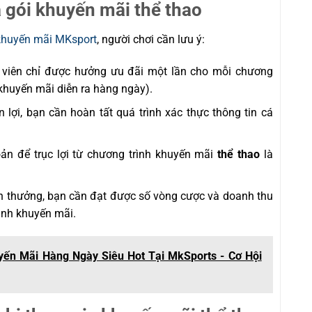
a gói khuyến mãi thể thao
khuyến mãi MKsport
, người chơi cần lưu ý:
h viên chỉ được hưởng ưu đãi một lần cho mỗi chương
 khuyến mãi diễn ra hàng ngày).
lợi, bạn cần hoàn tất quá trình xác thực thông tin cá
oản để trục lợi từ chương trình khuyến mãi
thể thao
là
ền thưởng, bạn cần đạt được số vòng cược và doanh thu
ình khuyến mãi.
yến Mãi Hàng Ngày Siêu Hot Tại MkSports - Cơ Hội