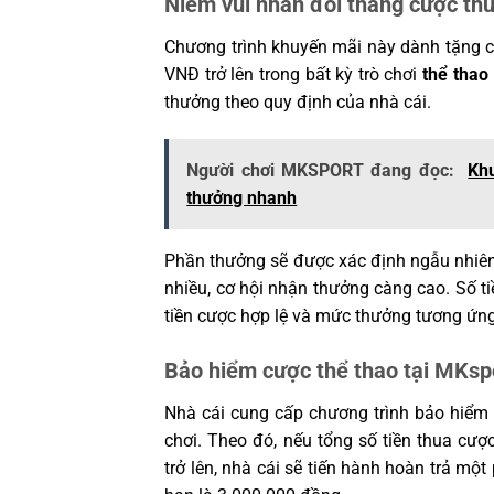
Niềm vui nhân đôi thắng cược th
Chương trình khuyến mãi này dành tặng ch
VNĐ trở lên trong bất kỳ trò chơi
thể thao
thưởng theo quy định của nhà cái.
Người chơi MKSPORT đang đọc:
Kh
thưởng nhanh
Phần thưởng sẽ được xác định ngẫu nhiên
nhiều, cơ hội nhận thưởng càng cao. Số tiề
tiền cược hợp lệ và mức thưởng tương ứng
Bảo hiểm cược thể thao tại MKsp
Nhà cái cung cấp chương trình bảo hiểm 
chơi. Theo đó, nếu tổng số tiền thua cư
trở lên, nhà cái sẽ tiến hành hoàn trả mộ