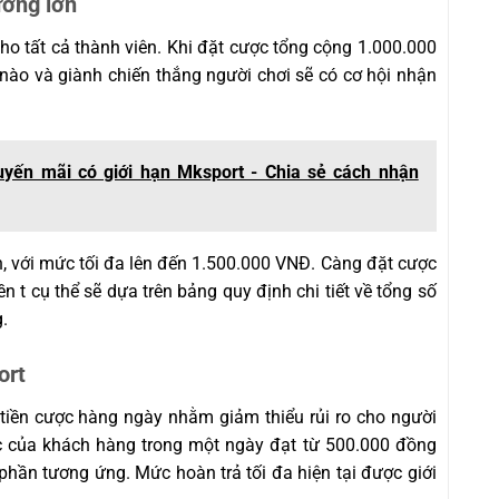
ưởng lớn
o tất cả thành viên. Khi đặt cược tổng cộng 1.000.000
nào và giành chiến thắng người chơi sẽ có cơ hội nhận
uyến mãi có giới hạn Mksport - Chia sẻ cách nhận
, với mức tối đa lên đến 1.500.000 VNĐ. Càng đặt cược
n t cụ thể sẽ dựa trên bảng quy định chi tiết về tổng số
.
ort
tiền cược hàng ngày nhằm giảm thiểu rủi ro cho người
ợc của khách hàng trong một ngày đạt từ 500.000 đồng
t phần tương ứng. Mức hoàn trả tối đa hiện tại được giới