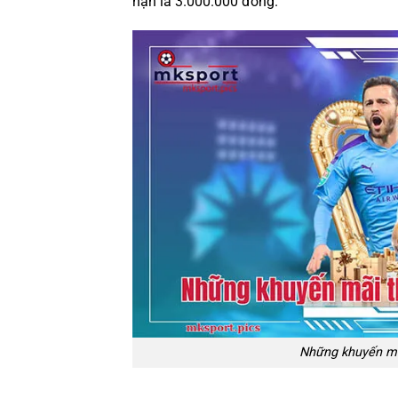
hạn là 3.000.000 đồng.
Những khuyến mãi