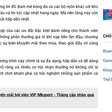
ững tín đồ đam mê bóng đá và các bộ môn khác với kho
 sâu và tin tức cập nhật hàng ngày. Mà nền tảng này còn
mãi hấp dẫn nhất.
hợp của các ưu đãi đặc biệt dành riêng cho thành viên
CHỦ
những phần thưởng giá trị khi nạp tiền lần đầu, chương
ác sự kiện khuyến mãi theo mùa, theo giải đấu vô cùng
Boar
Game
ương trình này chính là sự đa dạng, hấp dẫn và dễ dàng
 rõ ràng và nhiều cơ hội nhận thưởng nó không chỉ là
Khuy
ời chơi khám phá và trải nghiệm những sản phẩm cá
Thể 
ến mãi hội viên VIP Mksport - Thăng cấp nhận quà