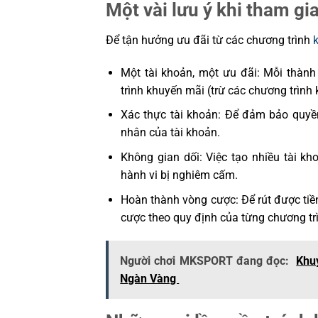
Một vài lưu ý khi tham gi
Để tận hưởng ưu đãi từ các chương trình
Một tài khoản, một ưu đãi: Mỗi thàn
trình khuyến mãi (trừ các chương trình
Xác thực tài khoản: Để đảm bảo quyền 
nhân của tài khoản.
Không gian dối: Việc tạo nhiều tài kh
hành vi bị nghiêm cấm.
Hoàn thành vòng cược: Để rút được ti
cược theo quy định của từng chương tr
Người chơi MKSPORT đang đọc:
Khu
Ngàn Vàng