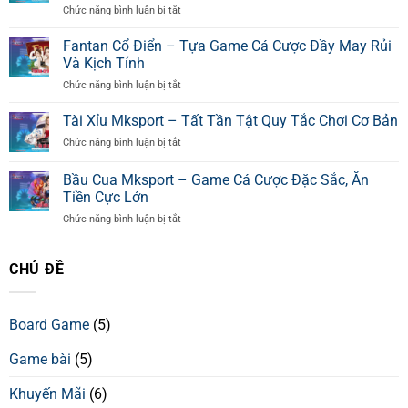
ở
Chức năng bình luận bị tắt
–
Khuyến
Bùng
mãi
Fantan Cổ Điển – Tựa Game Cá Cược Đầy May Rủi
Nổ
hội
Cảm
Và Kịch Tính
viên
Xúc
ở
Chức năng bình luận bị tắt
VIP
Cùng
Fantan
Mksport
Mksport
Cổ
Tài Xỉu Mksport – Tất Tần Tật Quy Tắc Chơi Cơ Bản
–
Điển
Thăng
ở
Chức năng bình luận bị tắt
–
cấp
Tài
Tựa
nhận
Xỉu
Bầu Cua Mksport – Game Cá Cược Đặc Sắc, Ăn
Game
quà
Mksport
Cá
Tiền Cực Lớn
hấp
–
Cược
dẫn
ở
Chức năng bình luận bị tắt
Tất
Đầy
Bầu
Tần
May
Cua
Tật
Rủi
Mksport
Quy
CHỦ ĐỀ
Và
–
Tắc
Kịch
Game
Chơi
Tính
Cá
Cơ
Board Game
(5)
Cược
Bản
Đặc
Game bài
(5)
Sắc,
Ăn
Tiền
Khuyến Mãi
(6)
Cực