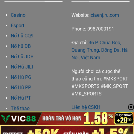
Casino
Website:
ciaenj.ru.com
Esport
Phone: 0987000191
Nổ hũ CQ9
Địa chỉ:
36 P. Chùa Bộc,
Nổ hũ DB
Quang Trung, Đống Đa, Hà
Nổ hũ JDB
Nội, Việt Nam
Nổ Hũ JILI
Người chơi cá cược thể
Nổ Hũ PG
thao cũng tìm: #MKSPORT
#MKSPORTS #MK_SPORT
Nổ Hũ PP
#MK_SPORTS
Nổ Hũ PT
Liên hệ CSKH
Thể thao
Xổ số