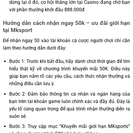
dừng lại ở đó, cơ hội thắng lớn tại Casino đang chờ bạn
với phần thưởng khởi đầu 888.000đ
Hướng dẫn cách nhận ngay 50k – ưu đãi giới hạn
tại Mksport
Để nhận ngay 50 vào tài khoản cá cược người chơi chỉ cần
làm theo hướng dẫn dưới đây:
Bước 1: Trước khi bắt đầu, hãy dành chút thời gian để tìm
hiểu thật kỹ về chương trình khuyến mãi 50K. Điều này
giúp bạn nắm rõ các yêu cầu, cách thức nhận thưởng và
những điều cần lưu ý.
Bước 2: Đảm bảo thông tin cá nhân và ngân hàng của
bạn trên tài khoản game luôn chính xác và đầy đủ. Đây là
yếu tố cùng quan trọng để quá trình nhận thưởng diễn ra
suôn sẻ.
Bước 3: Truy cập mục “Khuyến mãi giới hạn MKsports”