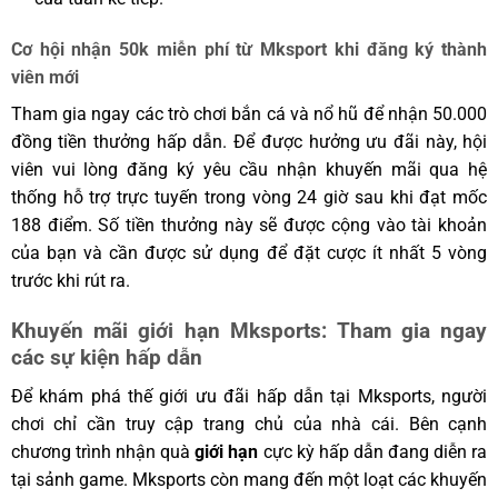
Cơ hội nhận 50k miễn phí từ Mksport khi đăng ký thành
viên mới
Tham gia ngay các trò chơi bắn cá và nổ hũ để nhận 50.000
đồng tiền thưởng hấp dẫn. Để được hưởng ưu đãi này, hội
viên vui lòng đăng ký yêu cầu nhận khuyến mãi qua hệ
thống hỗ trợ trực tuyến trong vòng 24 giờ sau khi đạt mốc
188 điểm. Số tiền thưởng này sẽ được cộng vào tài khoản
của bạn và cần được sử dụng để đặt cược ít nhất 5 vòng
trước khi rút ra.
Khuyến mãi giới hạn Mksports: Tham gia ngay
các sự kiện hấp dẫn
Để khám phá thế giới ưu đãi hấp dẫn tại Mksports, người
chơi chỉ cần truy cập trang chủ của nhà cái. Bên cạnh
chương trình nhận quà
giới hạn
cực kỳ hấp dẫn đang diễn ra
tại sảnh game. Mksports còn mang đến một loạt các khuyến