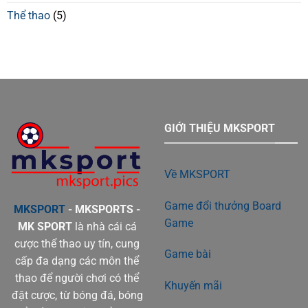
Lớn
Thể thao
(5)
GIỚI THIỆU MKSPORT
Về MKSPORT
Game đổi thưởng Board
MKSPORT
- MKSPORTS -
Game
MK SPORT
là nhà cái cá
cược thể thao uy tín, cung
Game bài
cấp đa dạng các môn thể
thao để người chơi có thể
Khuyến mãi
đặt cược, từ bóng đá, bóng