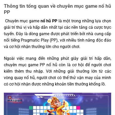
Thông tin tổng quan về chuyên mục game nổ hũ
PP
Chuyên mục game
nổ hũ PP
là một trong những lựa chọn
giải trí thú vị và hấp dẫn nhất tại các nền tảng cá cược trực
tuyến. Đây là dòng game được phát triển bởi nhà cung cấp
nổi tiếng Pragmatic Play (PP), với nhiều tính năng độc đáo
và cơ hội nhận thưởng lớn cho người chơi.
Ngoài việc mang đến những phút giây giải trí hấp dẫn,
chuyên mục game PP nổ hũ còn là cơ hội để người chơi
kiếm thêm thu nhập. Với những giải thưởng lớn từ các
vòng quay nổ hũ, người chơi có thể thử vận may của mình
có cơ hội nhận được những khoản tiền thưởng khổng lồ.