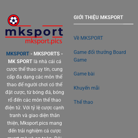
GIỚI THIỆU MKSPORT
Về MKSPORT
Game đổi thưởng Board
MKSPORT
- MKSPORTS -
Game
MK SPORT
là nhà cái cá
cược thể thao uy tín, cung
Game bài
cấp đa dạng các môn thể
thao để người chơi có thể
Khuyến mãi
đặt cược, từ bóng đá, bóng
rổ đến các môn thể thao
Thể thao
điện tử. Với tỷ lệ cược cạnh
tranh và giao diện thân
thiện, Mksport.pics mang
đến trải nghiệm cá cược