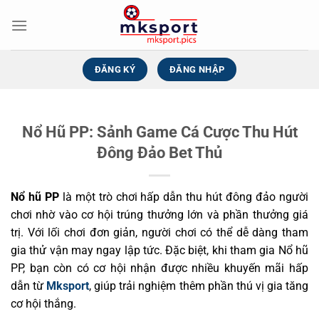
ĐĂNG KÝ
ĐĂNG NHẬP
Nổ Hũ PP: Sảnh Game Cá Cược Thu Hút
Đông Đảo Bet Thủ
Nổ hũ PP
là một trò chơi hấp dẫn thu hút đông đảo người
chơi nhờ vào cơ hội trúng thưởng lớn và phần thưởng giá
trị. Với lối chơi đơn giản, người chơi có thể dễ dàng tham
gia thử vận may ngay lập tức. Đặc biệt, khi tham gia Nổ hũ
PP, bạn còn có cơ hội nhận được nhiều khuyến mãi hấp
dẫn từ
Mksport
, giúp trải nghiệm thêm phần thú vị gia tăng
cơ hội thắng.