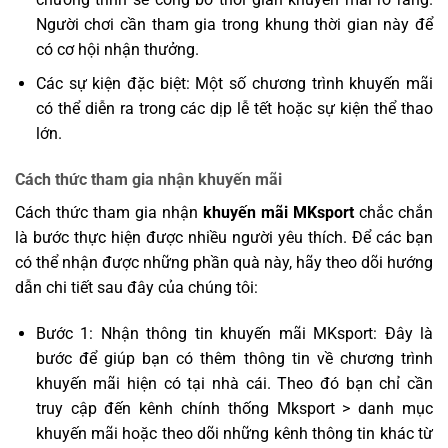
Người chơi cần tham gia trong khung thời gian này để
có cơ hội nhận thưởng.
Các sự kiện đặc biệt: Một số chương trình khuyến mãi
có thể diễn ra trong các dịp lễ tết hoặc sự kiện thể thao
lớn.
Cách thức tham gia nhận khuyến mãi
Cách thức tham gia nhận
khuyến mãi MKsport
chắc chắn
là bước thực hiện được nhiều người yêu thích. Để các bạn
có thể nhận được những phần quà này, hãy theo dõi hướng
dẫn chi tiết sau đây của chúng tôi:
Bước 1: Nhận thông tin khuyến mãi MKsport: Đây là
bước để giúp bạn có thêm thông tin về chương trình
khuyến mãi hiện có tại nhà cái. Theo đó bạn chỉ cần
truy cập đến kênh chính thống Mksport > danh mục
khuyến mãi hoặc theo dõi những kênh thông tin khác từ