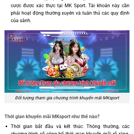
cược được xác thực tại MK Sport. Tài khoản này cần
phải hoạt động thường xuyên và tuân thủ các quy định
của sảnh.
Đối tượng tham gia chương trình khuyến mãi MKsport
Thời gian khuyến mãi MKsport như thế nào?
Thời gian bắt đầu và kết thúc: Thông thường, các
chương trình sẽ công bố thời gian khuyến mãi rõ ràng.