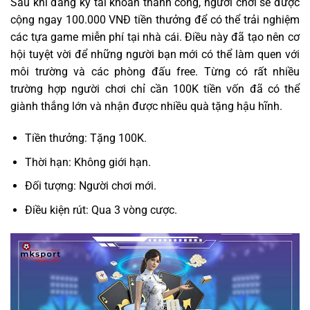
Sau khi đăng ký tài khoản thành công, người chơi sẽ được
cộng ngay 100.000 VNĐ tiền thưởng để có thể trải nghiệm
các tựa game miễn phí tại nhà cái. Điều này đã tạo nên cơ
hội tuyệt vời để những người bạn mới có thể làm quen với
môi trường và các phòng đấu free. Từng có rất nhiều
trường hợp người chơi chỉ cần 100K tiền vốn đã có thể
giành thắng lớn và nhận được nhiều quà tặng hậu hĩnh.
Tiền thưởng: Tặng 100K.
Thời hạn: Không giới hạn.
Đối tượng: Người chơi mới.
Điều kiện rút: Qua 3 vòng cược.