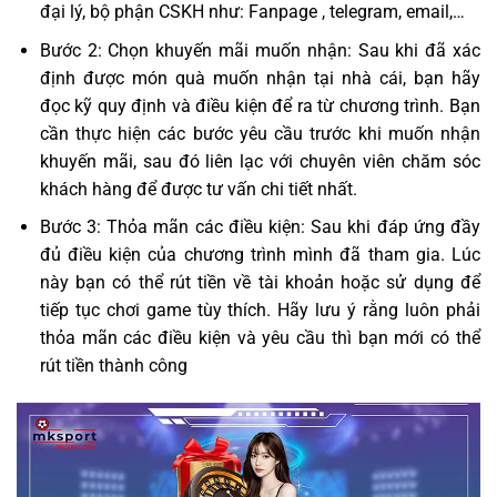
đại lý, bộ phận CSKH như: Fanpage , telegram, email,…
Bước 2: Chọn khuyến mãi muốn nhận: Sau khi đã xác
định được món quà muốn nhận tại nhà cái, bạn hãy
đọc kỹ quy định và điều kiện để ra từ chương trình. Bạn
cần thực hiện các bước yêu cầu trước khi muốn nhận
khuyến mãi, sau đó liên lạc với chuyên viên chăm sóc
khách hàng để được tư vấn chi tiết nhất.
Bước 3: Thỏa mãn các điều kiện: Sau khi đáp ứng đầy
đủ điều kiện của chương trình mình đã tham gia. Lúc
này bạn có thể rút tiền về tài khoản hoặc sử dụng để
tiếp tục chơi game tùy thích. Hãy lưu ý rằng luôn phải
thỏa mãn các điều kiện và yêu cầu thì bạn mới có thể
rút tiền thành công