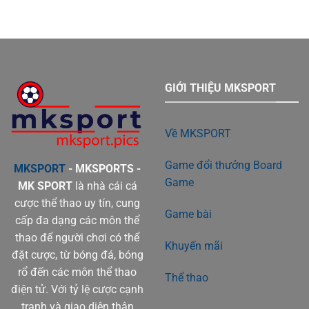
GIỚI THIỆU MKSPORT
Về MKSPORT
Game đổi thưởng Board
MKSPORT
- MKSPORTS -
Game
MK SPORT
là nhà cái cá
cược thể thao uy tín, cung
Game bài
cấp đa dạng các môn thể
thao để người chơi có thể
Khuyến mãi
đặt cược, từ bóng đá, bóng
rổ đến các môn thể thao
Thể thao
điện tử. Với tỷ lệ cược cạnh
tranh và giao diện thân