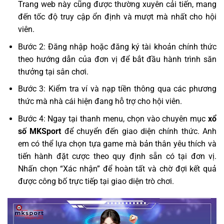
Trang web này cũng được thường xuyên cải tiến, mang
đến tốc độ truy cập ổn định và mượt mà nhất cho hội
viên.
Bước 2: Đăng nhập hoặc đăng ký tài khoản chính thức
theo hướng dẫn của đơn vị để bắt đầu hành trình săn
thưởng tại sân chơi.
Bước 3: Kiểm tra ví và nạp tiền thông qua các phương
thức mà nhà cái hiện đang hỗ trợ cho hội viên.
Bước 4: Ngay tại thanh menu, chọn vào chuyên mục
xổ
số MKSport
để chuyển đến giao diện chính thức. Anh
em có thể lựa chọn tựa game mà bản thân yêu thích và
tiến hành đặt cược theo quy định sẵn có tại đơn vị.
Nhấn chọn “Xác nhận” để hoàn tất và chờ đợi kết quả
được công bố trực tiếp tại giao diện trò chơi.