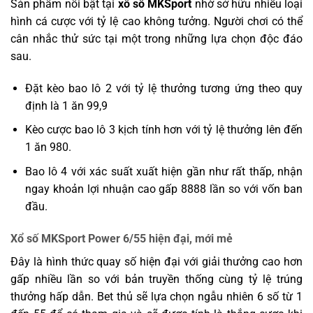
Sản phẩm nổi bật tại
xổ số MKSport
nhờ sở hữu nhiều loại
hình cá cược với tỷ lệ cao không tưởng. Người chơi có thể
cân nhắc thử sức tại một trong những lựa chọn độc đáo
sau.
Đặt kèo bao lô 2 với tỷ lệ thưởng tương ứng theo quy
định là 1 ăn 99,9
Kèo cược bao lô 3 kịch tính hơn với tỷ lệ thưởng lên đến
1 ăn 980.
Bao lô 4 với xác suất xuất hiện gần như rất thấp, nhận
ngay khoản lợi nhuận cao gấp 8888 lần so với vốn ban
đầu.
Xổ số MKSport Power 6/55 hiện đại, mới mẻ
Đây là hình thức quay số hiện đại với giải thưởng cao hơn
gấp nhiều lần so với bản truyền thống cùng tỷ lệ trúng
thưởng hấp dẫn. Bet thủ sẽ lựa chọn ngẫu nhiên 6 số từ 1