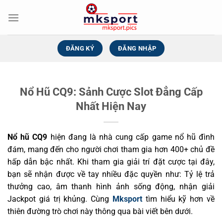
ĐĂNG KÝ
ĐĂNG NHẬP
Nổ Hũ CQ9: Sảnh Cược Slot Đẳng Cấp
Nhất Hiện Nay
Nổ hũ CQ9
hiện đang là nhà cung cấp game nổ hũ đình
đám, mang đến cho người chơi tham gia hơn 400+ chủ đề
hấp dẫn bậc nhất. Khi tham gia giải trí đặt cược tại đây,
bạn sẽ nhận được về tay nhiều đặc quyền như: Tỷ lệ trả
thưởng cao, âm thanh hình ảnh sống động, nhận giải
Jackpot giá trị khủng. Cùng
Mksport
tìm hiểu kỹ hơn về
thiên đường trò chơi này thông qua bài viết bên dưới.