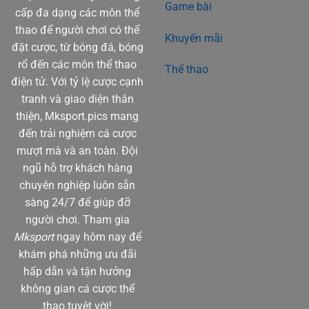
Game bài
cấp đa dạng các môn thể
thao để người chơi có thể
Khuyến mãi
đặt cược, từ bóng đá, bóng
rổ đến các môn thể thao
Thể thao
điện tử. Với tỷ lệ cược cạnh
tranh và giao diện thân
thiện, Mksport.pics mang
đến trải nghiệm cá cược
mượt mà và an toàn. Đội
ngũ hỗ trợ khách hàng
chuyên nghiệp luôn sẵn
sàng 24/7 để giúp đỡ
người chơi. Tham gia
Mksport
ngay hôm nay để
khám phá những ưu đãi
hấp dẫn và tận hưởng
không gian cá cược thể
thao tuyệt vời!