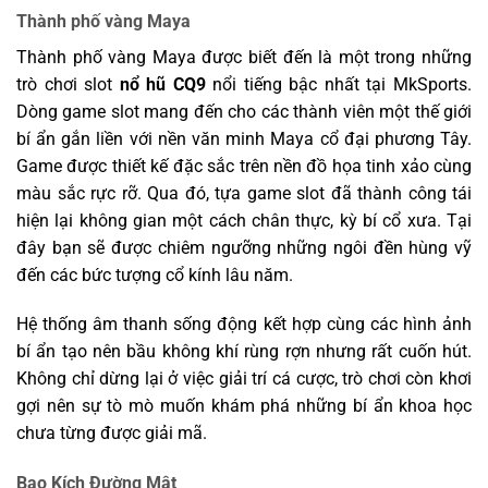
Thành phố vàng Maya
Thành phố vàng Maya được biết đến là một trong những
trò chơi slot
nổ hũ CQ9
nổi tiếng bậc nhất tại MkSports.
Dòng game slot mang đến cho các thành viên một thế giới
bí ẩn gắn liền với nền văn minh Maya cổ đại phương Tây.
Game được thiết kế đặc sắc trên nền đồ họa tinh xảo cùng
màu sắc rực rỡ. Qua đó, tựa game slot đã thành công tái
hiện lại không gian một cách chân thực, kỳ bí cổ xưa. Tại
đây bạn sẽ được chiêm ngưỡng những ngôi đền hùng vỹ
đến các bức tượng cổ kính lâu năm.
Hệ thống âm thanh sống động kết hợp cùng các hình ảnh
bí ẩn tạo nên bầu không khí rùng rợn nhưng rất cuốn hút.
Không chỉ dừng lại ở việc giải trí cá cược, trò chơi còn khơi
gợi nên sự tò mò muốn khám phá những bí ẩn khoa học
chưa từng được giải mã.
Bạo Kích Đường Mật