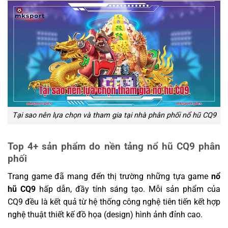
Tại sao nên lựa chọn và tham gia tại nhà phân phối nổ hũ CQ9
Top 4+ sản phẩm do nền tảng nổ hũ CQ9 phân
phối
Trang game đã mang đến thị trường những tựa game
nổ
hũ CQ9
hấp dẫn, đầy tính sáng tạo. Mỗi sản phẩm của
CQ9 đều là kết quả từ hệ thống công nghệ tiên tiến kết hợp
nghệ thuật thiết kế đồ họa (design) hình ảnh đỉnh cao.