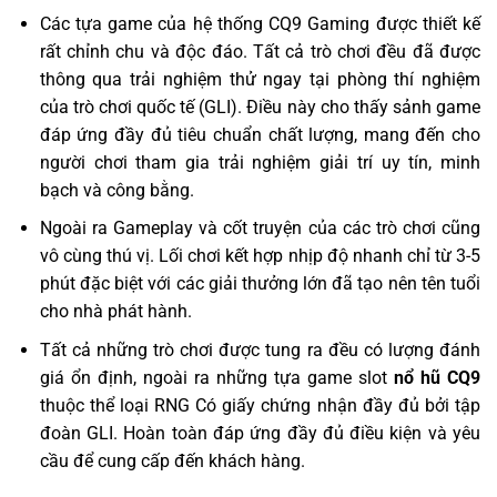
Các tựa game của hệ thống CQ9 Gaming được thiết kế
rất chỉnh chu và độc đáo. Tất cả trò chơi đều đã được
thông qua trải nghiệm thử ngay tại phòng thí nghiệm
của trò chơi quốc tế (GLI). Điều này cho thấy sảnh game
đáp ứng đầy đủ tiêu chuẩn chất lượng, mang đến cho
người chơi tham gia trải nghiệm giải trí uy tín, minh
bạch và công bằng.
Ngoài ra Gameplay và cốt truyện của các trò chơi cũng
vô cùng thú vị. Lối chơi kết hợp nhịp độ nhanh chỉ từ 3-5
phút đặc biệt với các giải thưởng lớn đã tạo nên tên tuổi
cho nhà phát hành.
Tất cả những trò chơi được tung ra đều có lượng đánh
giá ổn định, ngoài ra những tựa game slot
nổ hũ CQ9
thuộc thể loại RNG Có giấy chứng nhận đầy đủ bởi tập
đoàn GLI. Hoàn toàn đáp ứng đầy đủ điều kiện và yêu
cầu để cung cấp đến khách hàng.