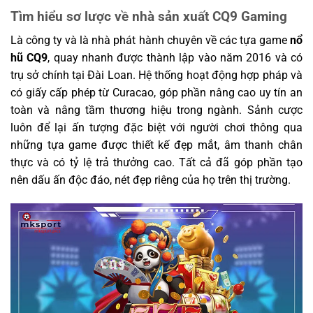
Tìm hiểu sơ lược về nhà sản xuất CQ9 Gaming
Là công ty và là nhà phát hành chuyên về các tựa game
nổ
hũ CQ9
, quay nhanh được thành lập vào năm 2016 và có
trụ sở chính tại Đài Loan. Hệ thống hoạt động hợp pháp và
có giấy cấp phép từ Curacao, góp phần nâng cao uy tín an
toàn và nâng tầm thương hiệu trong ngành. Sảnh cược
luôn để lại ấn tượng đặc biệt với người chơi thông qua
những tựa game được thiết kế đẹp mắt, âm thanh chân
thực và có tỷ lệ trả thưởng cao. Tất cả đã góp phần tạo
nên dấu ấn độc đáo, nét đẹp riêng của họ trên thị trường.