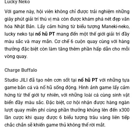
Lucky Neko
Với game này, hội viên không chỉ được trải nghiệm những
giây phút giải trí thú vị mà còn được khám phá nét đẹp văn
hóa Nhật Bản. Lấy cảm hứng từ biểu tượng Maneki-neko,
lucky neko tại
nổ hũ PT
mang đến một thế giới giải trí đầy
màu sắc và may mắn. Cơ chế 6 cuộn quay cùng với hàng
thưởng đặc biệt còn làm tăng thêm phần hấp dẫn cho mỗi
vòng quay.
Charge Buffalo
Studio JILI đã tạo nên cơn sốt tại
nổ hũ PT
với những tựa
game bắn cá và nổ hũ sống động. Hình ảnh game lấy cảm
hứng từ thế giới tự nhiên, với những loài cá cùng sinh vật
biển đầy màu sắc. Đặc biệt, cơ hội nhận được hàng ngàn
lượt quay miễn phí cùng phần thưởng khủng lên đến x300
lần cược khi quay được 6 biểu tượng trâu vàng liên tiếp
chắc chắn sẽ khiến game thủ không thể rời mắt.