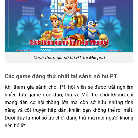
Cách tham gia nổ hũ PT tại Mksport
Các game đáng thử nhất tại sảnh nổ hũ PT
Khi tham gia sảnh chơi PT, hội viên sẽ được trải nghiệm
nhiều tựa game độc đáo, thú vị. Mỗi trò chơi không chỉ
mang đến cơ hội thắng lớn mà còn sở hữu những tính
năng và cốt truyện hấp dẫn, khiến bạn không thể rời mắt.
Dưới đây là một số trò chơi đáng thử mà mọi người không
nên bỏ lỡ: