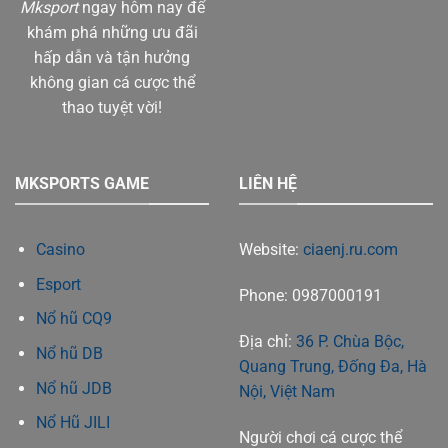
Mksport
ngay hôm nay để
khám phá những ưu đãi
hấp dẫn và tận hưởng
không gian cá cược thể
thao tuyệt vời!
MKSPORTS GAME
LIÊN HỆ
Casino
Website:
ciaenj.ru.com
Esport
Phone: 0987000191
Nổ hũ CQ9
Địa chỉ:
36 P. Chùa Bộc,
Nổ hũ DB
Quang Trung, Đống Đa, Hà
Nổ hũ JDB
Nội, Việt Nam
Nổ Hũ JILI
Người chơi cá cược thể