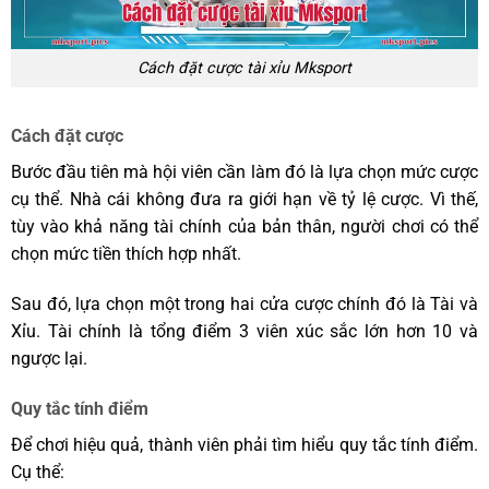
Cách đặt cược tài xỉu Mksport
Cách đặt cược
Bước đầu tiên mà hội viên cần làm đó là lựa chọn mức cược
cụ thể. Nhà cái không đưa ra giới hạn về tỷ lệ cược. Vì thế,
tùy vào khả năng tài chính của bản thân, người chơi có thể
chọn mức tiền thích hợp nhất.
Sau đó, lựa chọn một trong hai cửa cược chính đó là Tài và
Xỉu. Tài chính là tổng điểm 3 viên xúc sắc lớn hơn 10 và
ngược lại.
Quy tắc tính điểm
Để chơi hiệu quả, thành viên phải tìm hiểu quy tắc tính điểm.
Cụ thể: