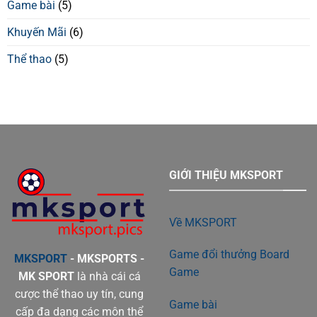
Game bài
(5)
Sắc,
Ăn
Tiền
Khuyến Mãi
(6)
Cực
Lớn
Thể thao
(5)
GIỚI THIỆU MKSPORT
Về MKSPORT
Game đổi thưởng Board
MKSPORT
- MKSPORTS -
Game
MK SPORT
là nhà cái cá
cược thể thao uy tín, cung
Game bài
cấp đa dạng các môn thể