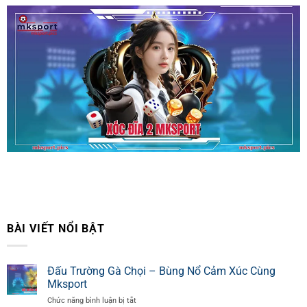
Xóc Đĩa 2: Học Hỏi Một Vài Mẹo Chơi Từ Bet Thủ Mksports
BÀI VIẾT NỔI BẬT
Đấu Trường Gà Chọi – Bùng Nổ Cảm Xúc Cùng
Mksport
ở
Chức năng bình luận bị tắt