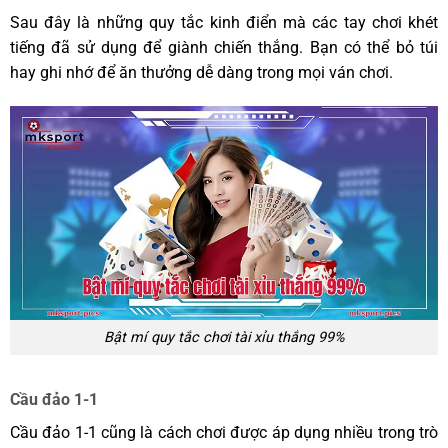
Sau đây là những quy tắc kinh điển mà các tay chơi khét
tiếng đã sử dụng để giành chiến thắng. Bạn có thể bỏ túi
hay ghi nhớ để ăn thưởng dễ dàng trong mọi ván chơi.
Bật mí quy tắc chơi tài xỉu thắng 99%
Cầu đảo 1-1
Cầu đảo 1-1 cũng là cách chơi được áp dụng nhiều trong trò