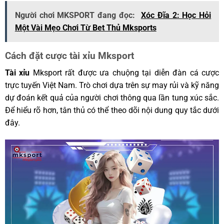
Người chơi MKSPORT đang đọc:
Xóc Đĩa 2: Học Hỏi
Một Vài Mẹo Chơi Từ Bet Thủ Mksports
Cách đặt cược tài xỉu Mksport
Tài xỉu
Mksport rất được ưa chuộng tại diễn đàn cá cược
trực tuyến Việt Nam. Trò chơi dựa trên sự may rủi và kỹ năng
dự đoán kết quả của người chơi thông qua lần tung xúc sắc.
Để hiểu rõ hơn, tân thủ có thể theo dõi nội dung quy tắc dưới
đây.