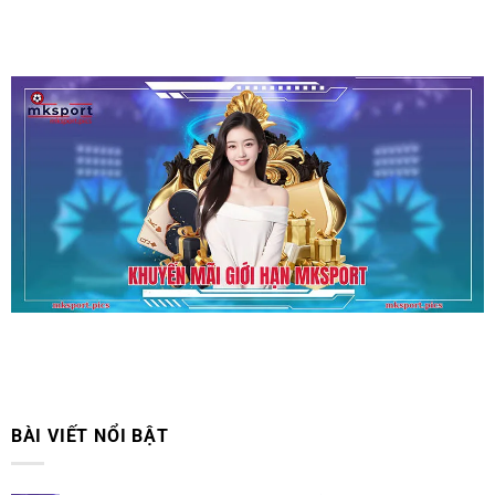
Khuyến Mãi Nạp Đầu MKSports – Hướng Dẫn Chi Tiết Cách Tham
Gia
Khuyến mãi có giới hạn Mksport – Chia sẻ cách nhận thưởng nhanh
BÀI VIẾT NỔI BẬT