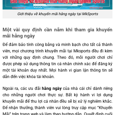
Giới thiệu về khuyến mãi hằng ngày tại MkSports
Một vài quy định cần nắm khi tham gia khuyến
mãi hằng ngày
Để đảm bảo tính công bằng và minh bạch cho tất cả thành
viên, mọi chương trình khuyến mãi tại Mksports đều đi kèm
với những quy định chung. Theo đó, mỗi người chơi chỉ
được phép sử dụng thông tin cá nhân chính xác để đăng ký
một tài khoản duy nhất. Mọi hành vi gian lận thông tin sẽ
dẫn đến việc khóa tài khoản.
Ngoài ra, các ưu đãi
hằng ngày
của nhà cái chỉ dành riêng
cho những người chơi thực sự. Bất kỳ hành vi lợi dụng
khuyến mãi để thu lợi cá nhân đều sẽ bị xử lý nghiêm khắc.
Để nhận thưởng, thành viên vui lòng truy cập mục “Khuyến
Mãi” trên trang web và làm theo hướng dẫn. Quyết định cuối