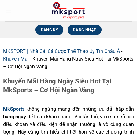
ĐĂNG KÝ
ĐĂNG NHẬP
MKSPORT | Nhà Cái Cá Cược Thể Thao Uy Tín Châu Á
-
Khuyến Mãi
-
Khuyến Mãi Hàng Ngày Siêu Hot Tại MkSports
– Cơ Hội Ngàn Vàng
Khuyến Mãi Hàng Ngày Siêu Hot Tại
MkSports – Cơ Hội Ngàn Vàng
MkSports
không ngừng mang đến những ưu đãi hấp dẫn
hàng ngày
để tri ân khách hàng. Với tân thủ, việc nắm rõ các
điều khoản và điều kiện để nhận thưởng là vô cùng quan
trọng. Hãy cùng tìm hiểu chi tiết hơn về các chương trình