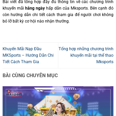
Bài viết đã tổng hợp đầy đủ thông tin về các chương trình
khuyến mãi
hằng ngày
hấp dẫn của Mksports. Bên cạnh đó
còn hướng dẫn chi tiết cách tham gia để người chơi không
bỏ lỡ bất kỳ cơ hội nào nhận thưởng.
Khuyến Mãi Nạp Đầu
Tổng hợp những chương trình
MKSports – Hướng Dẫn Chi
khuyến mãi tại thể thao
Tiết Cách Tham Gia
Mksports
BÀI CÙNG CHUYÊN MỤC