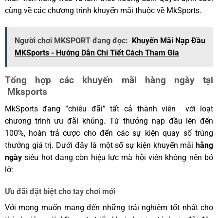
cùng về các chương trình khuyến mãi thuộc về MkSports.
Người chơi MKSPORT đang đọc:
Khuyến Mãi Nạp Đầu
MKSports - Hướng Dẫn Chi Tiết Cách Tham Gia
Tổng hợp các khuyến mãi hàng ngày tại
Mksports
MkSports đang “chiêu đãi” tất cả thành viên với loạt
chương trình ưu đãi khủng. Từ thưởng nạp đầu lên đến
100%, hoàn trả cược cho đến các sự kiện quay số trúng
thưởng giá trị. Dưới đây là một số sự kiện khuyến mãi
hằng
ngày
siêu hot đang còn hiệu lực mà hội viên không nên bỏ
lỡ:
Ưu đãi đặt biệt cho tay chơi mới
Với mong muốn mang đến những trải nghiệm tốt nhất cho