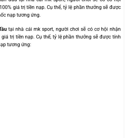
0% giá trị tiền nạp. Cụ thể, tỷ lệ phần thưởng sẽ được
 mốc nạp tương ứng.
đầu
tại nhà cái mk sport, người chơi sẽ có cơ hội nhận
á trị tiền nạp. Cụ thể, tỷ lệ phần thưởng sẽ được tính
nạp tương ứng: