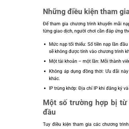
Những điều kiện tham gia
Để tham gia chương trình khuyến mãi nạp
từng giao dịch, người chơi cần đáp ứng th
Mức nạp tối thiểu: Số tiền nạp lần đầu
sẽ không được tính vào chương trình k
Một tài khoản – một lần: Mỗi thành vi
Không áp dụng đồng thời: Ưu đãi này
khác.
IP trùng khớp: Địa chỉ IP khi đăng ký 
Một số trường hợp bị từ
đầu
Tuy điều kiện tham gia các chương trìn