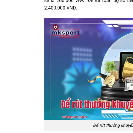
sẽ là 200.000 VNĐ. Để rút toàn bộ số ti
2.400.000 VNĐ.
Để rút thưởng khuyến