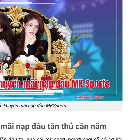
về khuyến mãi nạp đầu MKSports
mãi nạp đầu tân thủ cần nắm
ần đầu tại nhà cái mk sport, người chơi sẽ có cơ hội