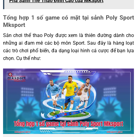
Phá Sảnh Thể Thao Đỉnh Cao của MKSport
Tổng hợp 1 số game có mặt tại sảnh Poly Sport
Mksport
Sân chơi thể thao Poly được xem là thiên đường dành cho
những ai đam mê các bộ môn Sport. Sau đây là hàng loạt
các trò chơi phổ biến, đa dạng loại hình cá cược để bạn lựa
chọn. Cụ thể như: