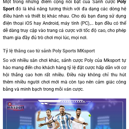
Một trong những điểm cộng nổi bật của Sảnh cược
Poly
Sport
đó là khả năng tương thích với đa dạng các dòng hệ
điều hành và thiết bị khác nhau. Cho dù bạn đang sử dụng
điện thoại iOS hay Android, máy tính (PC),… bạn đều có thể
dễ dàng truy cập vào trang cá cược với tốc độ cao, cho phép
tham gia đầy đủ trò chơi mọi lúc, mọi nơi.
Tỷ lệ thắng cao từ sảnh Poly Sports MKsport
So với nhiều sân chơi khác, sảnh cược Poly của Mksport tự
hào mang đến cho khách hàng tỷ lệ đặt cược hấp dẫn với cơ
hội thắng cao hơn rất nhiều. Điều này không chỉ thu hút
thêm nhiều người chơi mới mà còn tạo nên cảm giác công
bằng và minh bạch trong mỗi ván cược.