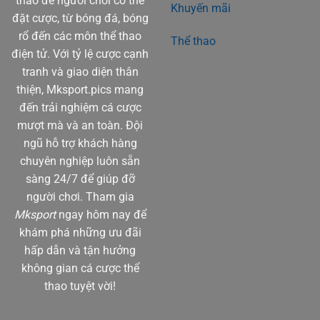
thao để người chơi có thể
Khuyến mãi
đặt cược, từ bóng đá, bóng
rổ đến các môn thể thao
Thể thao
điện tử. Với tỷ lệ cược cạnh
tranh và giao diện thân
thiện, Mksport.pics mang
đến trải nghiệm cá cược
mượt mà và an toàn. Đội
ngũ hỗ trợ khách hàng
chuyên nghiệp luôn sẵn
sàng 24/7 để giúp đỡ
người chơi. Tham gia
Mksport
ngay hôm nay để
khám phá những ưu đãi
hấp dẫn và tận hưởng
không gian cá cược thể
thao tuyệt vời!