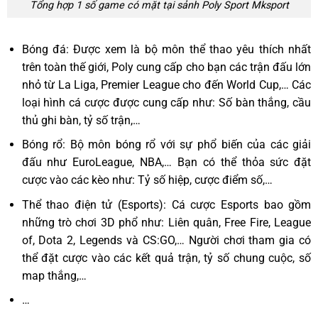
Tổng hợp 1 số game có mặt tại sảnh Poly Sport Mksport
Bóng đá: Được xem là bộ môn thể thao yêu thích nhất
trên toàn thế giới, Poly cung cấp cho bạn các trận đấu lớn
nhỏ từ La Liga, Premier League cho đến World Cup,… Các
loại hình cá cược được cung cấp như: Số bàn thắng, cầu
thủ ghi bàn, tỷ số trận,…
Bóng rổ: Bộ môn bóng rổ với sự phổ biến của các giải
đấu như EuroLeague, NBA,… Bạn có thể thỏa sức đặt
cược vào các kèo như: Tỷ số hiệp, cược điểm số,…
Thể thao điện tử (Esports): Cá cược Esports bao gồm
những trò chơi 3D phổ như: Liên quân, Free Fire, League
of, Dota 2, Legends và CS:GO,… Người chơi tham gia có
thể đặt cược vào các kết quả trận, tỷ số chung cuộc, số
map thắng,…
…