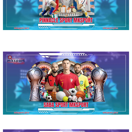
Pinnacle Sport – Sảnh cược thể thao với tỷ lệ thưởng cao tại
MKSport
Saba Sports – Sảnh Cá Cược Thể Thao Hàng Đầu Tại MKSport